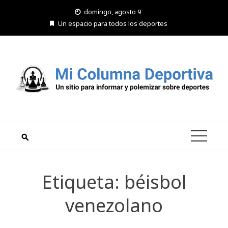
Saltar
domingo, agosto 9
al
Un espacio para todos los deportes
contenido
Etiqueta:
béisbol
venezolano