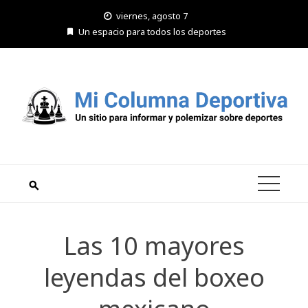
Saltar
viernes, agosto 7
al
Un espacio para todos los deportes
contenido
Las 10 mayores
leyendas del boxeo