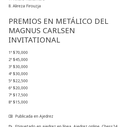
8. Alireza Firouzja
PREMIOS EN METÁLICO DEL
MAGNUS CARLSEN
INVITATIONAL
1º $70,000
2º $45,000
3º $30,000
4º $30,000
5º $22,500
6º $20,000
7º $17,500
8º $15,000
Publicada en
Ajedrez
Etiquetado en
ajedrez en línea
,
Ajedrez online
,
Chess24
,