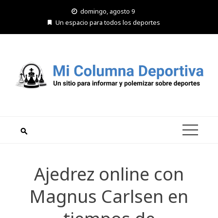
Saltar
domingo, agosto 9
al
Un espacio para todos los deportes
contenido
Ajedrez online con
Magnus Carlsen en