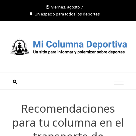
Saltar
viernes, agosto 7
al
Un espacio para todos los deportes
contenido
Recomendaciones
para tu columna en el