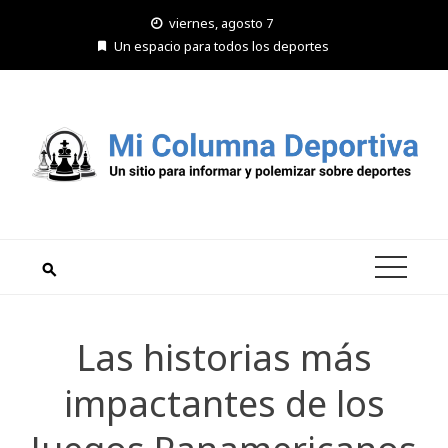
Saltar
viernes, agosto 7
al
Un espacio para todos los deportes
contenido
Las historias más
impactantes de los