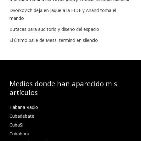
Dvorkovich deja en jaque a la FIDE y Anand toma el
mando
Butacas para auditorio y diseño del espacio
El último baile de Messi terminó en silencio
Medios donde han aparecido mis
artículos
Habana Radio
Cubadebate
CubaSí
Cubahora