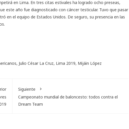
petirá en Lima. En tres citas estivales ha logrado ocho preseas,
que este año fue diagnosticado con cáncer testicular. Tuvo que pasar
ntró en el equipo de Estados Unidos. De seguro, su presencia en las
os.
ericanos
,
Julio César La Cruz
,
Lima 2019
,
Mijáin López
rior
Siguiente
ores
Campeonato mundial de baloncesto: todos contra el
019
Dream Team