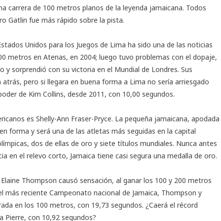
tima carrera de 100 metros planos de la leyenda jamaicana. Todos
ro Gatlin fue más rápido sobre la pista.
Estados Unidos para los Juegos de Lima ha sido una de las noticias
100 metros en Atenas, en 2004; luego tuvo problemas con el dopaje,
o y sorprendió con su victoria en el Mundial de Londres. Sus
atrás, pero si llegara en buena forma a Lima no sería arriesgado
 poder de Kim Collins, desde 2011, con 10,00 segundos.
ericanos es Shelly-Ann Fraser-Pryce. La pequeña jamaicana, apodada
en forma y será una de las atletas más seguidas en la capital
límpicas, dos de ellas de oro y siete títulos mundiales. Nunca antes
 en el relevo corto, Jamaica tiene casi segura una medalla de oro.
na Elaine Thompson causó sensación, al ganar los 100 y 200 metros
 el más reciente Campeonato nacional de Jamaica, Thompson y
ada en los 100 metros, con 19,73 segundos. ¿Caerá el récord
a Pierre, con 10,92 segundos?