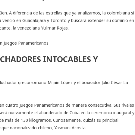
n. A diferencia de las estrellas que ya analizamos, la colombiana sí
ta venció en Guadalajara y Toronto y buscará extender su dominio en
cante, la venezolana Yulimar Rojas.
en Juegos Panamericanos
LUCHADORES INTOCABLES Y
l luchador grecorromano Mijaín López y el boxeador Julio César La
 en cuatro Juegos Panamericanos de manera consecutiva. Sus rivales
a será nuevamente el abanderado de Cuba en la ceremonia inaugural y
n de más de 130 kilogramos. Curiosamente, quizás su principal
nque nacionalizado chileno, Yasmani Acosta.