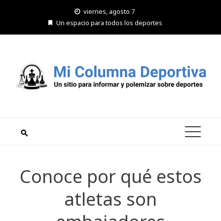
Saltar
viernes, agosto 7
al
Un espacio para todos los deportes
contenido
Conoce por qué estos
atletas son