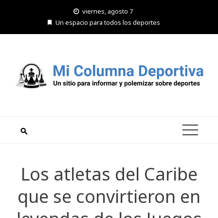
Saltar
viernes, agosto 7
al
Un espacio para todos los deportes
contenido
Los atletas del Caribe
que se convirtieron en