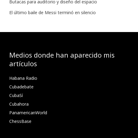
Butacas para auditorio y diseño del espacio
El último baile de Messi terminó en silencio
Medios donde han aparecido mis
artículos
Habana Radio
Cubadebate
CubaSí
Cubahora
PanamericanWorld
ChessBase