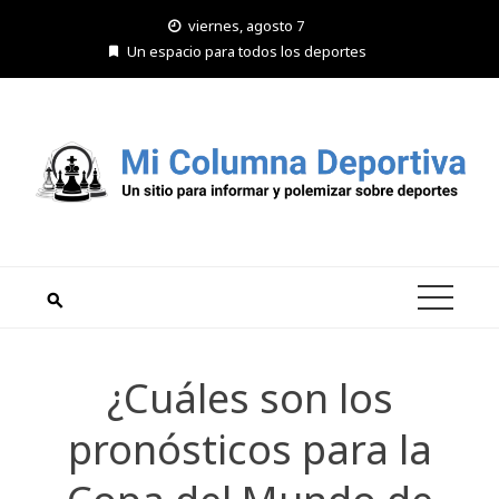
Saltar
viernes, agosto 7
al
Un espacio para todos los deportes
contenido
¿Cuáles son los
pronósticos para la