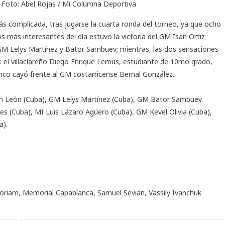
. Foto: Abel Rojas / Mi Columna Deportiva
s complicada, tras jugarse la cuarta ronda del torneo, ya que ocho
os más interesantes del día estuvo la victoria del GM Isán Ortiz
GM Lelys Martínez y Bator Sambuev; mientras, las dos sensaciones
 el villaclareño Diego Enrique Lemus, estudiante de 10mo grado,
nco cayó frente al GM costarricense Bernal González.
on León (Cuba), GM Lelys Martínez (Cuba), GM Bator Sambuev
es (Cuba), MI Luis Lázaro Agüero (Cuba), GM Kevel Olivia (Cuba),
a).
oriam
,
Memorial Capablanca
,
Samuel Sevian
,
Vassily Ivanchuk