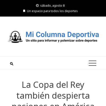
Saltar
sábado, agosto 8
al
Un espacio para todos los deportes
contenido
La Copa del Rey
también despierta