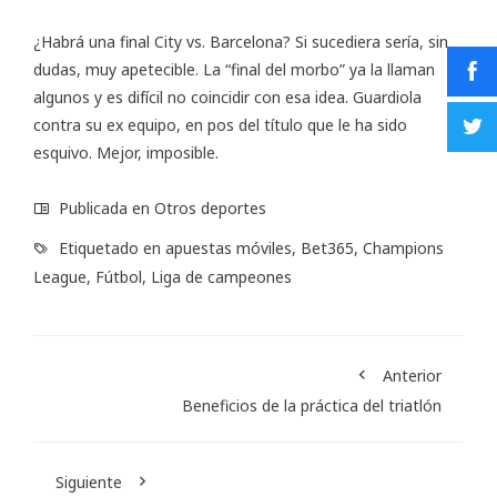
¿Habrá una final City vs. Barcelona? Si sucediera sería, sin
dudas, muy apetecible. La “final del morbo” ya la llaman
algunos y es difícil no coincidir con esa idea. Guardiola
contra su ex equipo, en pos del título que le ha sido
esquivo. Mejor, imposible.
Publicada en
Otros deportes
Etiquetado en
apuestas móviles
,
Bet365
,
Champions
League
,
Fútbol
,
Liga de campeones
Anterior
Beneficios de la práctica del triatlón
Siguiente