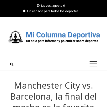
Saltar
jueves, agosto 6
al
Un espacio para todos los deportes
contenido
Manchester City vs.
Barcelona, la final del