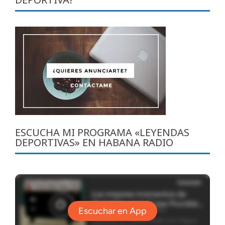
ESCUCHA MI PROGRAMA «LEYENDAS
DEPORTIVAS» EN HABANA RADIO