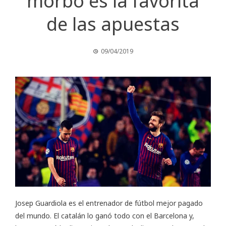
morbo es la favorita
de las apuestas
09/04/2019
Josep Guardiola es el entrenador de fútbol mejor pagado
del mundo. El catalán lo ganó todo con el Barcelona y,