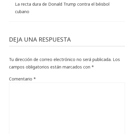
La recta dura de Donald Trump contra el béisbol
cubano
DEJA UNA RESPUESTA
Tu dirección de correo electrónico no será publicada.
Los
campos obligatorios están marcados con
*
Comentario
*