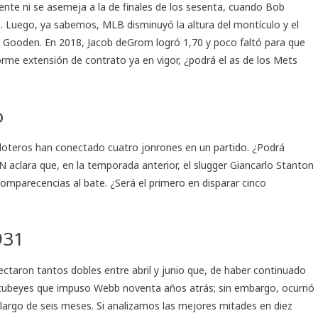
nte ni se asemeja a la de finales de los sesenta, cuando Bob
. Luego, ya sabemos, MLB disminuyó la altura del montículo y el
 Gooden. En 2018, Jacob deGrom logró 1,70 y poco faltó para que
orme extensión de contrato ya en vigor, ¿podrá el as de los Mets
o
eloteros han conectado cuatro jonrones en un partido. ¿Podrá
 aclara que, en la temporada anterior, el slugger Giancarlo Stanton
omparecencias al bate. ¿Será el primero en disparar cinco
931
ctaron tantos dobles entre abril y junio que, de haber continuado
7 tubeyes que impuso Webb noventa años atrás; sin embargo, ocurrió
largo de seis meses. Si analizamos las mejores mitades en diez