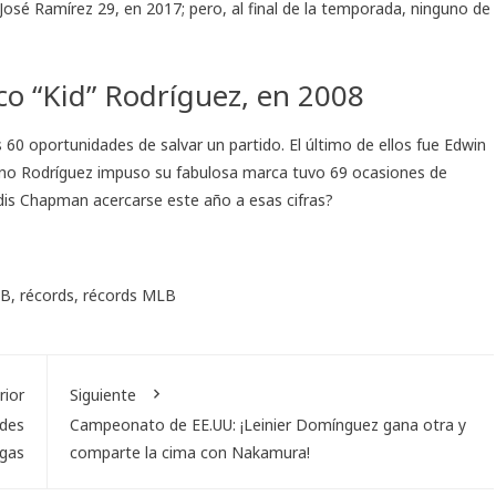
sé Ramírez 29, en 2017; pero, al final de la temporada, ninguno de
co “Kid” Rodríguez, en 2008
s 60 oportunidades de salvar un partido. El último de ellos fue Edwin
lano Rodríguez impuso su fabulosa marca tuvo 69 ocasiones de
ldis Chapman acercarse este año a esas cifras?
B
,
récords
,
récords MLB
rior
Siguiente
des
Campeonato de EE.UU: ¡Leinier Domínguez gana otra y
igas
comparte la cima con Nakamura!