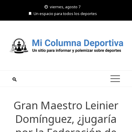
Saltar
viernes, agosto 7
al
Un espacio para todos los deportes
contenido
Gran Maestro Leinier
Domínguez, ¿jugaría