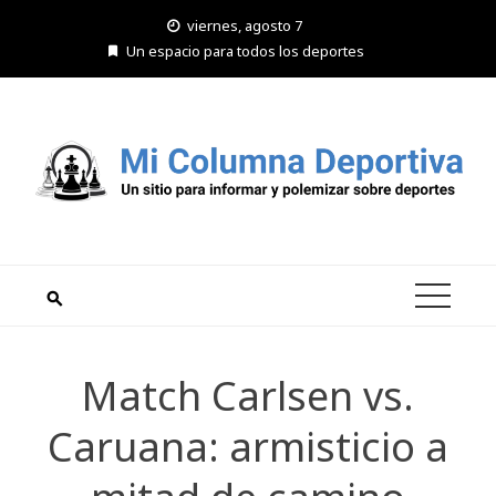
Saltar
viernes, agosto 7
al
Un espacio para todos los deportes
contenido
Match Carlsen vs.
Caruana: armisticio a