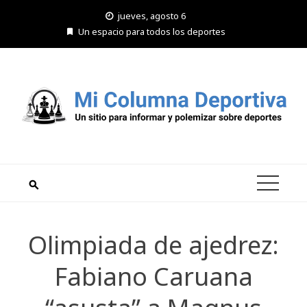
Saltar
jueves, agosto 6
al
Un espacio para todos los deportes
contenido
Olimpiada de ajedrez:
Fabiano Caruana