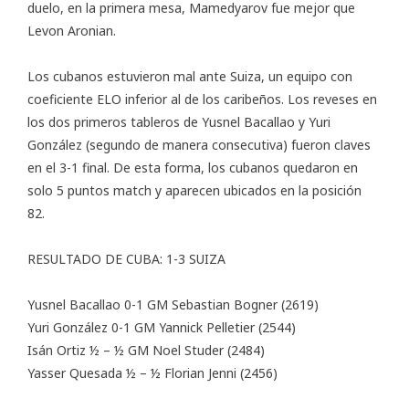
duelo, en la primera mesa, Mamedyarov fue mejor que
Levon Aronian.
Los cubanos estuvieron mal ante Suiza, un equipo con
coeficiente ELO inferior al de los caribeños. Los reveses en
los dos primeros tableros de Yusnel Bacallao y Yuri
González (segundo de manera consecutiva) fueron claves
en el 3-1 final. De esta forma, los cubanos quedaron en
solo 5 puntos match y aparecen ubicados en la posición
82.
RESULTADO DE CUBA: 1-3 SUIZA
Yusnel Bacallao 0-1 GM Sebastian Bogner (2619)
Yuri González 0-1 GM Yannick Pelletier (2544)
Isán Ortiz ½ – ½ GM Noel Studer (2484)
Yasser Quesada ½ – ½ Florian Jenni (2456)