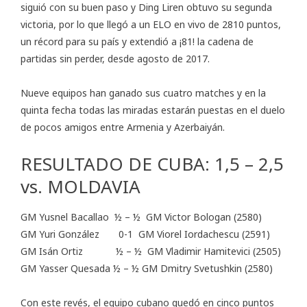
siguió con su buen paso y Ding Liren obtuvo su segunda
victoria, por lo que llegó a un ELO en vivo de 2810 puntos,
un récord para su país y extendió a ¡81! la cadena de
partidas sin perder, desde agosto de 2017.
Nueve equipos han ganado sus cuatro matches y en la
quinta fecha todas las miradas estarán puestas en el duelo
de pocos amigos entre Armenia y Azerbaiyán.
RESULTADO DE CUBA: 1,5 – 2,5
vs. MOLDAVIA
GM Yusnel Bacallao ½ – ½ GM Victor Bologan (2580)
GM Yuri González 0-1 GM Viorel Iordachescu (2591)
GM Isán Ortiz ½ – ½ GM Vladimir Hamitevici (2505)
GM Yasser Quesada ½ – ½ GM Dmitry Svetushkin (2580)
Con este revés, el equipo cubano quedó en cinco puntos