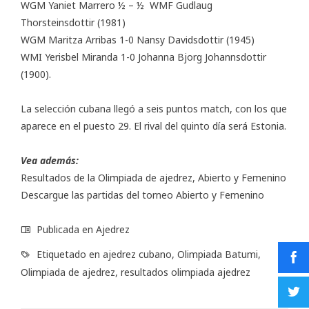
WGM Yaniet Marrero ½ – ½ WMF Gudlaug
Thorsteinsdottir (1981)
WGM Maritza Arribas 1-0 Nansy Davidsdottir (1945)
WMI Yerisbel Miranda 1-0 Johanna Bjorg Johannsdottir
(1900).
La selección cubana llegó a seis puntos match, con los que
aparece en el puesto 29. El rival del quinto día será Estonia.
Vea además:
Resultados de la Olimpiada de ajedrez,
Abierto
y
Femenino
Descargue las partidas del torneo
Abierto
y
Femenino
Publicada en
Ajedrez
Etiquetado en
ajedrez cubano
,
Olimpiada Batumi
,
Olimpiada de ajedrez
,
resultados olimpiada ajedrez