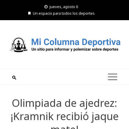
Saltar
jueves, agosto 6
al
Un espacio para todos los deportes
contenido
Olimpiada de ajedrez:
¡Kramnik recibió jaque