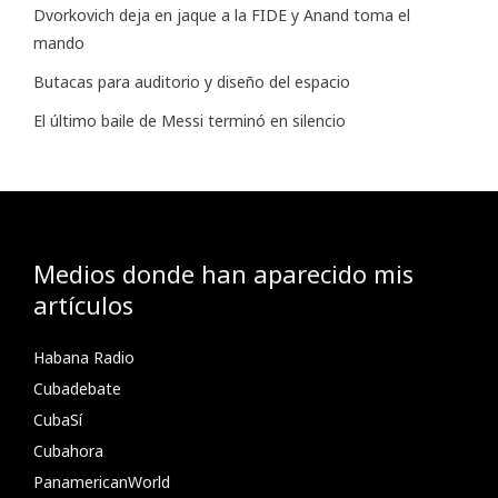
Dvorkovich deja en jaque a la FIDE y Anand toma el
mando
Butacas para auditorio y diseño del espacio
El último baile de Messi terminó en silencio
Medios donde han aparecido mis
artículos
Habana Radio
Cubadebate
CubaSí
Cubahora
PanamericanWorld