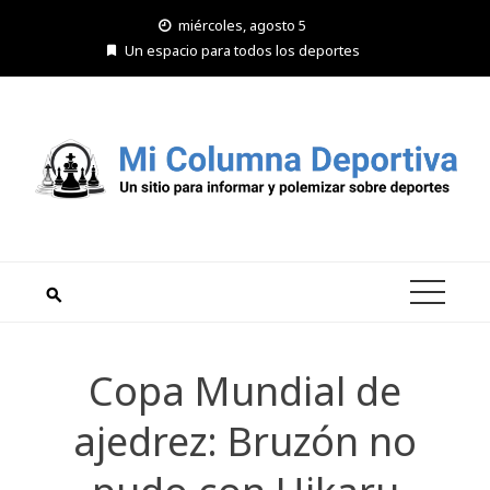
Saltar
miércoles, agosto 5
al
Un espacio para todos los deportes
contenido
Copa Mundial de
ajedrez: Bruzón no