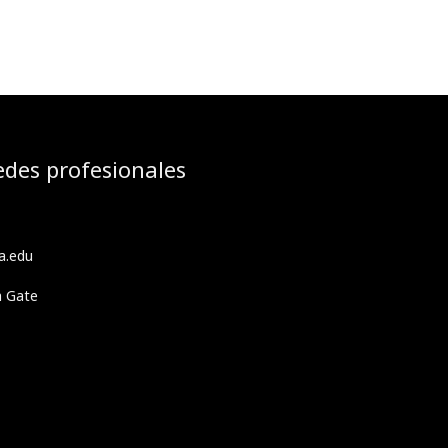
edes profesionales
a.edu
h Gate