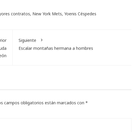
ores contratos
,
New York Mets
,
Yoenis Céspedes
rior
Siguiente
luda
Escalar montañas hermana a hombres
eón
os campos obligatorios están marcados con
*