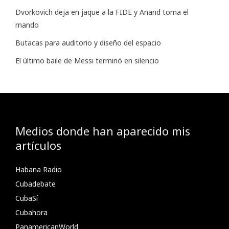
Dvorkovich deja en jaque a la FIDE y Anand toma el
mando
Butacas para auditorio y diseño del espacio
El último baile de Messi terminó en silencio
Medios donde han aparecido mis
artículos
Habana Radio
Cubadebate
CubaSí
Cubahora
PanamericanWorld