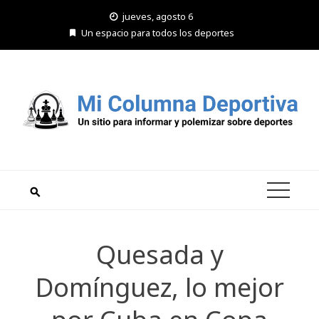
Saltar
jueves, agosto 6
al
Un espacio para todos los deportes
contenido
Quesada y
Domínguez, lo mejor