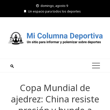
Saltar
domingo, agosto 9
al
Un espacio para todos los deportes
contenido
Copa Mundial de
ajedrez: China resiste