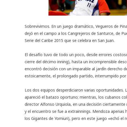
Sobrevivimos. En un juego dramático, Vegueros de Pinar 
dejó en el campo a los Cangrejeros de Santurce, de Pue
Serie del Caribe 2015 que se celebra en San Juan.
El desafío tuvo de todo un poco, desde errores costoso
cierre del décimo inning), hasta un incomprensible desc
encontró decisión con un imparable al jardín derecho d
estoicamente, el prolongado partido, interrumpido por 
Los dos equipos desperdiciaron varias oportunidades. 
apareció el batazo oportuno; mientras, los cubanos col
director Alfonso Urquiola, en una decisión ciertamente
y el encuentro se fue a extrainnings. Mendoza apenas ha
los Gigantes de Yomiuri), pero en este juego «echó el 