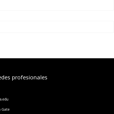
edes profesionales
a.edu
h Gate