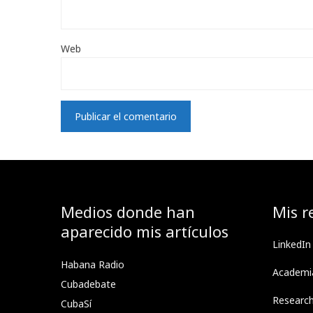
Web
Medios donde han
Mis r
aparecido mis artículos
LinkedIn
Habana Radio
Academi
Cubadebate
Researc
CubaSí