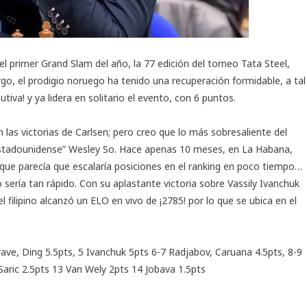
 primer Grand Slam del año, la 77 edición del
torneo Tata Steel
,
go, el prodigio noruego ha tenido una recuperación formidable, a tal
va! y ya lidera en solitario el evento, con 6 puntos.
las victorias de Carlsen; pero creo que lo más sobresaliente del
 “estadounidense” Wesley So. Hace apenas 10 meses, en La Habana,
que parecía que escalaría posiciones en el ranking en poco tiempo…
sería tan rápido. Con su aplastante victoria sobre Vassily Ivanchuk
filipino alcanzó un ELO en vivo de ¡2785! por lo que se ubica en el
rave, Ding 5.5pts, 5 Ivanchuk 5pts 6-7 Radjabov, Caruana 4.5pts, 8-9
Saric 2.5pts 13 Van Wely 2pts 14 Jobava 1.5pts