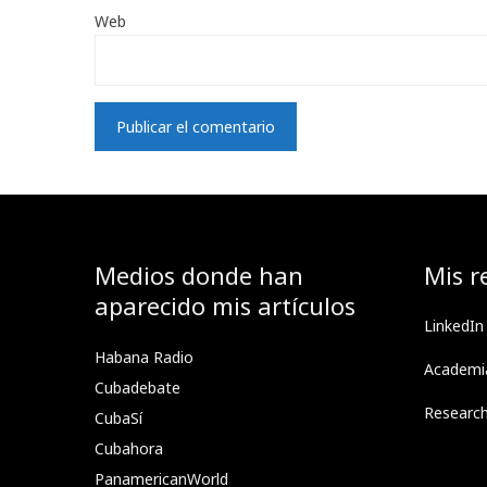
Web
Medios donde han
Mis r
aparecido mis artículos
LinkedIn
Habana Radio
Academi
Cubadebate
Researc
CubaSí
Cubahora
PanamericanWorld