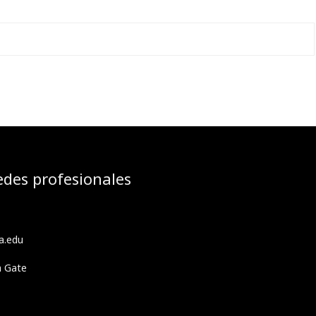
edes profesionales
a.edu
h Gate