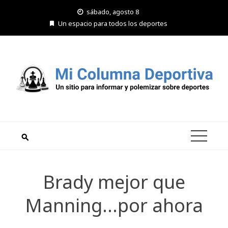
Saltar
sábado, agosto 8
al
Un espacio para todos los deportes
contenido
Brady mejor que
Manning…por ahora