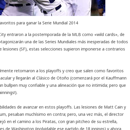
avoritos para ganar la Serie Mundial 2014
City entraron a la postemporada de la MLB como «wild cards», de
otagonizarán una de las Series Mundiales más inesperadas de todos
e lesiones (SF), estas selecciones supieron imponerse a contrarios
lmente retornaron a los playoffs y creo que salen como favoritos
ctacular y llegarán al Clásico de Otoño (comenzará por el Kauffmann
 bullpen muy confiable y una alineación que no intimida; pero que
innings!).
ilidades de avanzar en estos playoffs. Las lesiones de Matt Cain y
m, pesaban muchísimo en contra; pero, una vez más, el director
ó en el camino a los Piratas, con gran pitcheo de su estrella,
s de Washington (inolvidable ese partido de 18 innings) y ahora