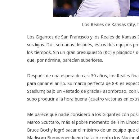
Los Reales de Kansas City, f
Los Gigantes de San Francisco y los Reales de Kansas 
sus ligas. Dos semanas después, estos dos equipos pr
los tiempos. Sin un gran presupuesto (KC) y plagados d
que, por nómina, parecían superiores.
Después de una espera de casi 30 años, los Reales fina
para ganar el anillo. Su marca perfecta de 8-0 es espe
Stadium) bajo un «estado de gracia» asombroso, con un
supo producir a la hora buena (¡cuatro victorias en extra
Me parece que nadie consideró a los Gigantes con posib
Marco Scuttaro, más el pobre momento de Tim Lincecu
Bruce Bochy logró sacar el máximo de un equipo que dej
Madisom Bumgarner; luego batalló contra los Nacionale