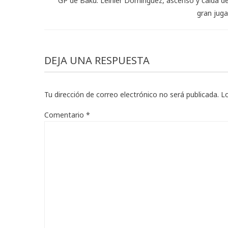
GP de Bakú: Leinier Domínguez, ascenso y caída d
gran jug
DEJA UNA RESPUESTA
Tu dirección de correo electrónico no será publicada.
L
Comentario
*