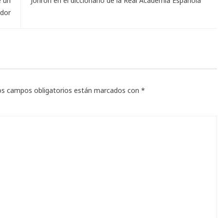
e un
Jonrón en el diccionario de la Real Academia Española
ador
os campos obligatorios están marcados con
*