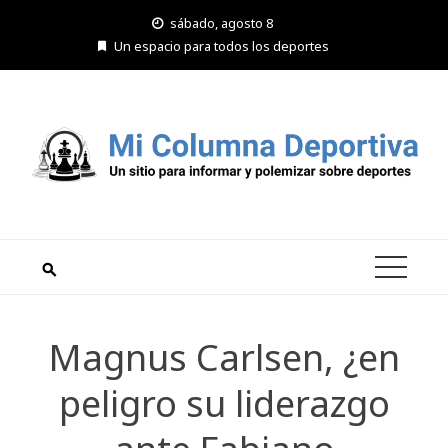
Saltar
sábado, agosto 8
al
Un espacio para todos los deportes
contenido
Magnus Carlsen, ¿en
peligro su liderazgo