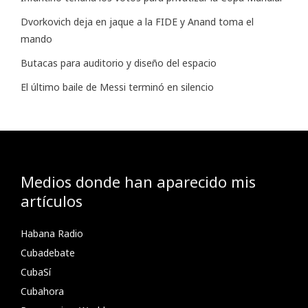
Dvorkovich deja en jaque a la FIDE y Anand toma el
mando
Butacas para auditorio y diseño del espacio
El último baile de Messi terminó en silencio
Medios donde han aparecido mis
artículos
Habana Radio
Cubadebate
CubaSí
Cubahora