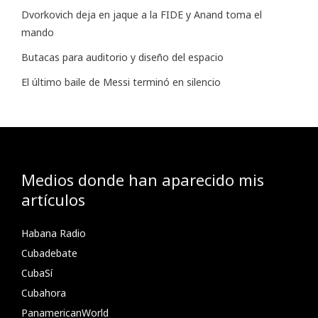
Dvorkovich deja en jaque a la FIDE y Anand toma el
mando
Butacas para auditorio y diseño del espacio
El último baile de Messi terminó en silencio
Medios donde han aparecido mis
artículos
Habana Radio
Cubadebate
CubaSí
Cubahora
PanamericanWorld