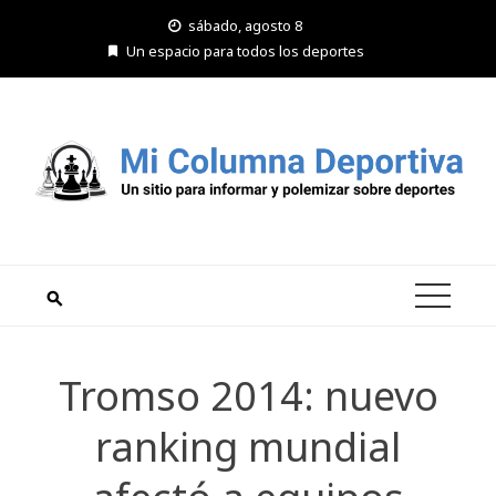
Saltar
sábado, agosto 8
al
Un espacio para todos los deportes
contenido
Tromso 2014: nuevo
ranking mundial