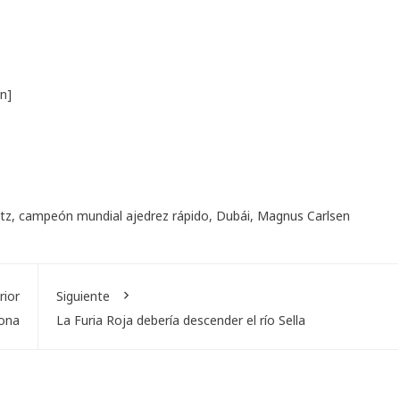
n]
tz
,
campeón mundial ajedrez rápido
,
Dubái
,
Magnus Carlsen
rior
Siguiente
dona
La Furia Roja debería descender el río Sella