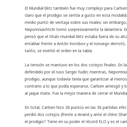
El Mundial blitz también fue muy complejo para Carls
claro que el prodigio se sentía a gusto en esta modalid
medio punto de ventaja sobre sus rivales; sin embargo,
Nepomniachtchi tomó sorpresivamente la delantera. En
pensó que el título mundial blitz estaba fuera de su al
entablar frente a Antón Korobov y el noruego derrotó,
tanto, se invirtió el orden en la tabla.
La tensión se mantuvo en los dos cotejos finales. En la
defendido por el ruso Sergei Yudin; mientras, Nepomniac
prodigio, aunque todavía tenía que garantizar al meno
contrario a lo que podía esperarse, Carlsen arriesgó y 
al jaque mate. Fue la mejor manera de cerrar el Mundia
En total, Carlsen hizo 28 puntos en las 36 partidas ef
perdió dos cotejos (frente a Anand y ante el chino Sh
el prodigio? Tiene en su poder el récord ELO y es el cam