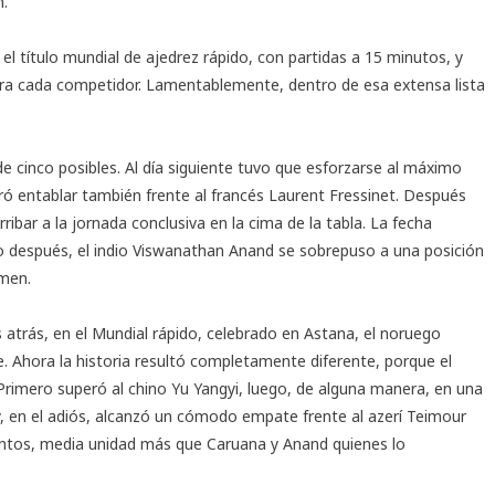
n.
el título mundial de ajedrez rápido, con partidas a 15 minutos, y
para cada competidor. Lamentablemente, dentro de esa extensa lista
e cinco posibles. Al día siguiente tuvo que esforzarse al máximo
gró entablar también frente al francés Laurent Fressinet. Después
rribar a la jornada conclusiva en la cima de la tabla. La fecha
 después, el indio Viswanathan Anand se sobrepuso a una posición
amen.
atrás, en el Mundial rápido, celebrado en Astana, el noruego
re. Ahora la historia resultó completamente diferente, porque el
Primero superó al chino Yu Yangyi, luego, de alguna manera, en una
y, en el adiós, alcanzó un cómodo empate frente al azerí Teimour
ntos, media unidad más que Caruana y Anand quienes lo