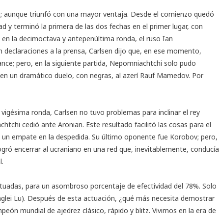
en; aunque triunfó con una mayor ventaja. Desde el comienzo quedó
ad y terminó la primera de las dos fechas en el primer lugar, con
 en la decimoctava y antepenúltima ronda, el ruso Ian
 declaraciones a la prensa, Carlsen dijo que, en ese momento,
cance; pero, en la siguiente partida, Nepomniachtchi solo pudo
 en un dramático duelo, con negras, al azerí Rauf Mamedov. Por
 vigésima ronda, Carlsen no tuvo problemas para inclinar el rey
htchi cedió ante Aronian. Este resultado facilitó las cosas para el
s un empate en la despedida. Su último oponente fue Korobov; pero,
logró encerrar al ucraniano en una red que, inevitablemente, conducía
l.
ectuadas, para un asombroso porcentaje de efectividad del 78%. Solo
anglei Lu). Después de esta actuación, ¿qué más necesita demostrar
peón mundial de ajedrez clásico, rápido y blitz. Vivimos en la era de