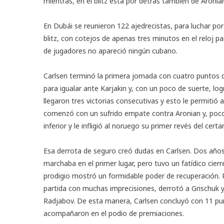
mientras, en el blitz está por detrás también de Aronia
En Dubái se reunieron 122 ajedrecistas, para luchar por 
blitz, con cotejos de apenas tres minutos en el reloj 
de jugadores no apareció ningún cubano.
Carlsen terminó la primera jornada con cuatro puntos d
para igualar ante Karjakin y, con un poco de suerte, lo
llegaron tres victorias consecutivas y esto le permitió a
comenzó con un sufrido empate contra Aronian y, poco
inferior y le infligió al noruego su primer revés del cert
Esa derrota de seguro creó dudas en Carlsen. Dos años 
marchaba en el primer lugar, pero tuvo un fatídico cier
prodigio mostró un formidable poder de recuperación. 
partida con muchas imprecisiones, derrotó a Grischuk 
Radjabov. De esta manera, Carlsen concluyó con 11 pu
acompañaron en el podio de premiaciones.