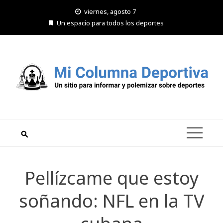
Saltar
viernes, agosto 7
al
Un espacio para todos los deportes
contenido
Pellízcame que estoy
soñando: NFL en la TV