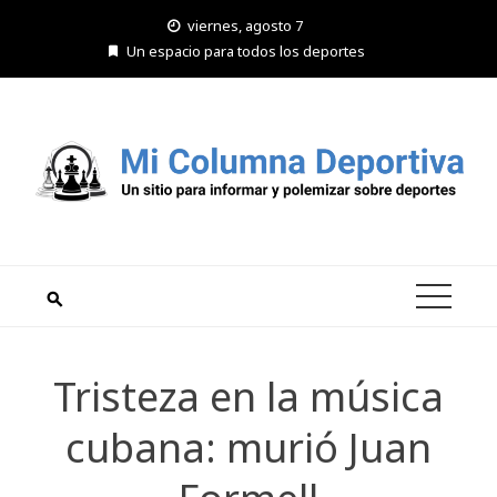
Saltar
viernes, agosto 7
al
Un espacio para todos los deportes
contenido
Tristeza en la música
cubana: murió Juan