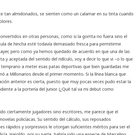
te tan almidonados, se sienten como un calamar en su tinta cuando
olores.
vertidos en otras personas, como si la gorrita no fuera sino el
cula de hincha esté todavía demasiado fresca para permitirme
de ayer, pero como ya hemos quedado de acuerdo en que una de las
a y aceptada del sentido del ridículo, voy a decir lo que vi –o lo que
en temprano a meter esas patas deportivas que bien guardadas me
nó a Millonarios desde el primer momento. Si la línea blanca que
mación anterior es cierta, puesto que muy pocas veces pudo estar la
diente a la portería del Junior. (¿Qué tal va mi debut como
 sido ciertamente jugadores sino escritores, me parece que el
novelas policíacas. Su sentido del cálculo, sus reposados
s rápidos y sorpresivos le otorgan suficientes méritos para ser el
icía. Haroldo, por su parte, habría sido una especie de Marcelino