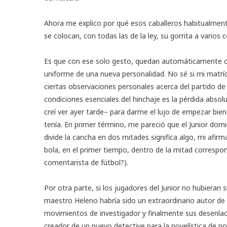
Ahora me explico por qué esos caballeros habitualmen
se colocan, con todas las de la ley, su gorrita a varios c
Es que con ese solo gesto, quedan automáticamente con
uniforme de una nueva personalidad. No sé si mi matrí
ciertas observaciones personales acerca del partido 
condiciones esenciales del hinchaje es la pérdida absolut
creí ver ayer tarde– para darme el lujo de empezar bi
tenía. En primer término, me pareció que el Junior domi
divide la cancha en dos mitades significa algo, mi afir
bola, en el primer tiempo, dentro de la mitad correspon
comentarista de fútbol?).
Por otra parte, si los jugadores del Junior no hubieran
maestro Heleno habría sido un extraordinario autor de 
movimientos de investigador y finalmente sus desenlace
creador de un nuevo detective para la novelística de pol