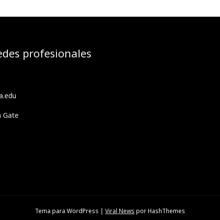
edes profesionales
a.edu
h Gate
Tema para WordPress
|
Viral News
por HashThemes