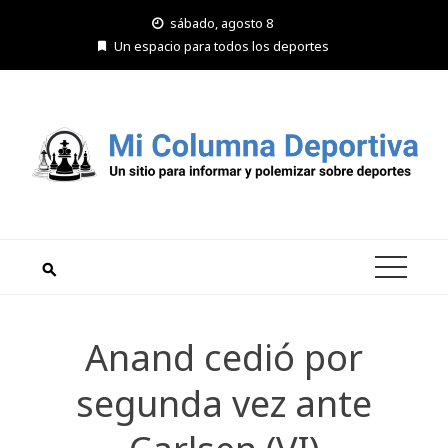
Saltar
sábado, agosto 8
al
Un espacio para todos los deportes
contenido
Anand cedió por
segunda vez ante