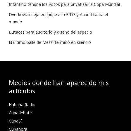
Infantino tendría los votos para privatizar la Copa Mundial
Dvorkovich deja en jaque a la FIDE y Anand toma el
mando
Butacas para auditorio y diseño del espacio
El último baile de Messi terminó en silencio
Medios donde han aparecido mis
artículos
Habana Radio
Cubadebate
CubaSí
Cubahora