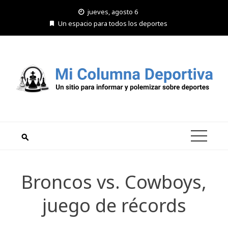
Saltar
jueves, agosto 6
al
Un espacio para todos los deportes
contenido
Broncos vs. Cowboys,
juego de récords