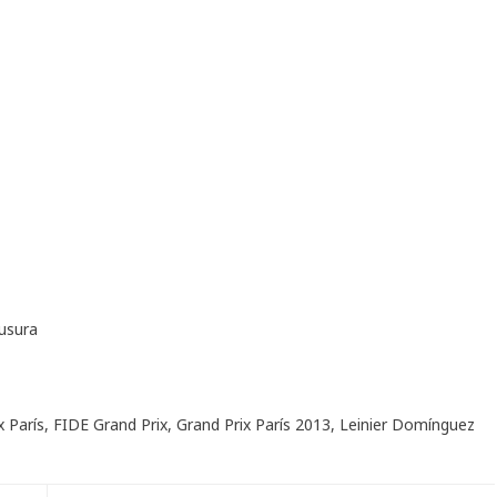
usura
x París
,
FIDE Grand Prix
,
Grand Prix París 2013
,
Leinier Domínguez