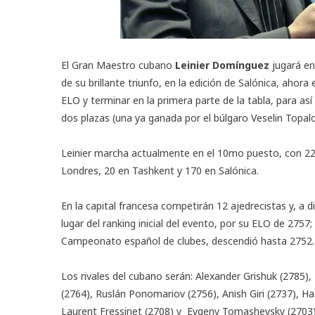
El Gran Maestro cubano
Leinier Domínguez
jugará en 
de su brillante triunfo, en la edición de Salónica, ahor
ELO y terminar en la primera parte de la tabla, para así
dos plazas (una ya ganada por el búlgaro Veselin Topal
Leinier marcha actualmente en el 10mo puesto, con 225
Londres, 20 en Tashkent y 170 en Salónica.
En la capital francesa competirán 12 ajedrecistas y, a d
lugar del ranking inicial del evento, por su ELO de 2757;
Campeonato español de clubes, descendió hasta 2752.
Los rivales del cubano serán: Alexander Grishuk (2785)
(2764), Ruslán Ponomariov (2756), Anish Giri (2737), H
Laurent Fressinet (2708) y Evgeny Tomashevsky (2703)