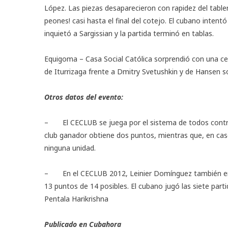
López. Las piezas desaparecieron con rapidez del tabl
peones! casi hasta el final del cotejo. El cubano intent
inquietó a Sargissian y la partida terminó en tablas.
Equigoma – Casa Social Católica sorprendió con una cer
de Iturrizaga frente a Dmitry Svetushkin y de Hansen s
Otros datos del evento:
– El CECLUB se juega por el sistema de todos contra a
club ganador obtiene dos puntos, mientras que, en cas
ninguna unidad.
– En el CECLUB 2012, Leinier Domínguez también enca
13 puntos de 14 posibles. El cubano jugó las siete parti
Pentala Harikrishna
Publicado en
Cubahora