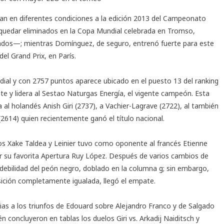
an en diferentes condiciones a la edición 2013 del
Campeonato
e quedar eliminados en la Copa Mundial celebrada en Tromso,
dos—; mientras Domínguez, de seguro, entrenó fuerte para este
el Grand Prix, en París.
dial y con 2757 puntos aparece ubicado en el puesto 13 del ranking
te y lidera al Sestao Naturgas Energía, el vigente campeón. Esta
 al holandés Anish Giri (2737), a Vachier-Lagrave (2722), al también
2614) quien recientemente ganó el título nacional.
ros Xake Taldea y Leinier tuvo como oponente al francés Etienne
or su favorita Apertura Ruy López. Después de varios cambios de
debilidad del peón negro, doblado en la columna g; sin embargo,
sición completamente igualada, llegó el empate.
ias a los triunfos de Edouard sobre Alejandro Franco y de Salgado
 concluyeron en tablas los duelos Giri vs. Arkadij Naiditsch y