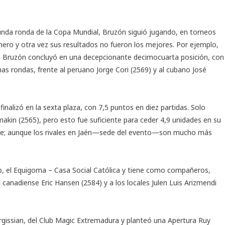
unda ronda de la Copa Mundial, Bruzón siguió jugando, en torneos
unero y otra vez sus resultados no fueron los mejores. Por ejemplo,
 Bruzón concluyó en una decepcionante decimocuarta posición, con
mas rondas, frente al peruano Jorge Cori (2569) y al cubano José
inalizó en la sexta plaza, con 7,5 puntos en diez partidas. Solo
rmakin (2565), pero esto fue suficiente para ceder 4,9 unidades en su
arse; aunque los rivales en Jaén—sede del evento—son mucho más
ub, el Equigoma – Casa Social Católica y tiene como compañeros,
 canadiense Eric Hansen (2584) y a los locales Julen Luis Arizmendi
argissian, del Club Magic Extremadura y planteó una Apertura Ruy