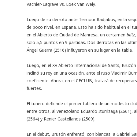
Vachier-Lagrave vs. Loek Van Wely.
Luego de su derrota ante Teimour Radjabov, en la seg
de poco nivel, en España. Esto ha sido habitual en el t
en el Abierto de Ciudad de Manresa, un certamen
blitz
,
solo 5,5 puntos en 9 partidas. Dos derrotas en las últi
Ángel Guerra (2516) influyeron en su lugar en la tabla.
Luego, en el XV Abierto Internacional de Sants, Bruzón f
inclinó su rey en una ocasión, ante el ruso Vladimir Bu
coeficiente. Ahora, en el CECLUB, tratará de recuper
fuertes.
El tunero defiende el primer tablero de un modesto cl
entre otros, al venezolano Eduardo Iturrizaga (2661), al
(2564) y Renier Castellanos (2509).
En el debut, Bruzón enfrentó, con blancas, a Gabriel S