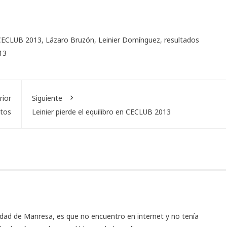
CECLUB 2013
,
Lázaro Bruzón
,
Leinier Domínguez
,
resultados
13
rior
Siguiente
itos
Leinier pierde el equilibro en CECLUB 2013
udad de Manresa, es que no encuentro en internet y no tenía