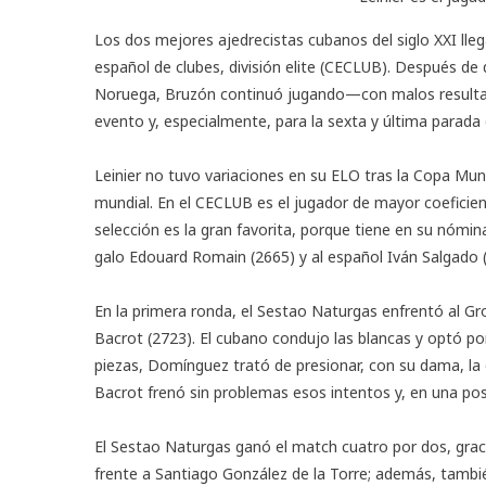
Los dos mejores ajedrecistas cubanos del siglo XXI lleg
español de clubes
, división elite (CECLUB). Después d
Noruega, Bruzón continuó jugando—con malos resulta
evento y, especialmente, para la sexta y última parada d
Leinier no tuvo variaciones en su ELO tras la Copa Mun
mundial. En el CECLUB es el jugador de mayor coeficien
selección es la gran favorita, porque tiene en su nómina
galo Edouard Romain (2665) y al español Iván Salgado (
En la primera ronda, el Sestao Naturgas enfrentó al G
Bacrot (2723). El cubano condujo las blancas y optó p
piezas, Domínguez trató de presionar, con su dama, la 
Bacrot frenó sin problemas esos intentos y, en una po
El Sestao Naturgas ganó el match cuatro por dos, grac
frente a Santiago González de la Torre; además, también