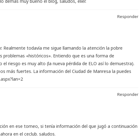
o demás muy bueno el blog, saludos, elier.
Responder
tar. Realmente todavía me sigue llamando la atención la pobre
us problemas «históricos». Entiendo que es una forma de
el riesgo es muy alto (la nueva pérdida de ELO así lo demuestra).
neos más fuertes. La información del Ciudad de Manresa la puedes
.aspx?lan=2
Responder
ción en ese torneo, si tenía información del que jugó a continuación
hora en el ceclub. saludos.