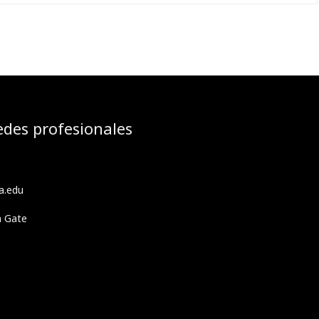
edes profesionales
a.edu
h Gate