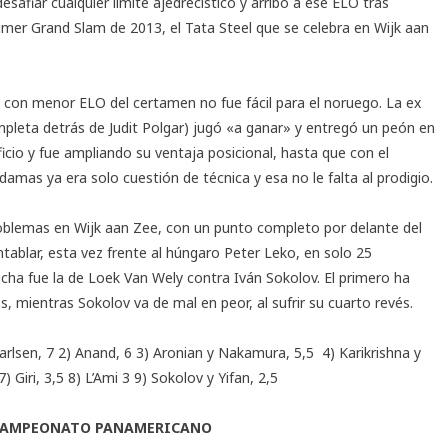
fiar cualquier límite ajedrecístico y arribó a ese ELO tras
primer Grand Slam de 2013, el
Tata Steel
que se celebra en Wijk aan
ada con menor ELO del certamen no fue fácil para el noruego. La ex
mpleta detrás de Judit Polgar) jugó «a ganar» y entregó un peón en
icio y fue ampliando su ventaja posicional, hasta que con el
 damas ya era solo cuestión de técnica y esa no le falta al prodigio.
 problemas en Wijk aan Zee, con un punto completo por delante del
ablar, esta vez frente al húngaro Peter Leko, en solo 25
echa fue la de Loek Van Wely contra Iván Sokolov. El primero ha
s, mientras Sokolov va de mal en peor, al sufrir su cuarto revés.
Carlsen, 7 2) Anand, 6 3) Aronian y Nakamura, 5,5 4) Karikrishna y
 Giri, 3,5 8) L’Ami 3 9) Sokolov y Yifan, 2,5
N CAMPEONATO PANAMERICANO