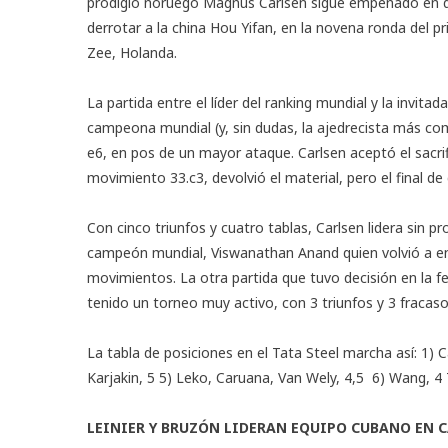
prodigio noruego Magnus Carlsen sigue empeñado en desa
derrotar a la china Hou Yifan, en la novena ronda del 
Zee, Holanda.
La partida entre el líder del ranking mundial y la invit
campeona mundial (y, sin dudas, la ajedrecista más co
e6, en pos de un mayor ataque. Carlsen aceptó el sacrif
movimiento 33.c3, devolvió el material, pero el final de
Con cinco triunfos y cuatro tablas, Carlsen lidera sin
campeón mundial, Viswanathan Anand quien volvió a ent
movimientos. La otra partida que tuvo decisión en la f
tenido un torneo muy activo, con 3 triunfos y 3 fracaso
La tabla de posiciones en el Tata Steel marcha así: 1) 
Karjakin, 5 5) Leko, Caruana, Van Wely, 4,5 6) Wang, 4 7)
LEINIER Y BRUZÓN LIDERAN EQUIPO CUBANO E