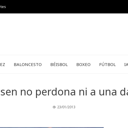
rtes
REZ
BALONCESTO
BÉISBOL
BOXEO
FÚTBOL
I
lsen no perdona ni a una 
23/01/2013