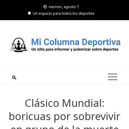
Saltar
viernes, agosto 7
al
Un espacio para todos los deportes
contenido
Clásico Mundial:
boricuas por sobrevivir