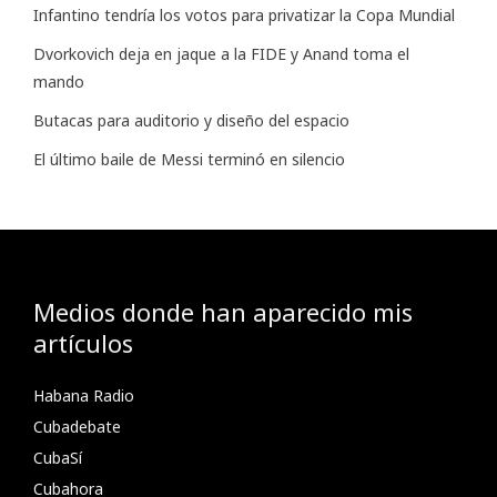
Infantino tendría los votos para privatizar la Copa Mundial
Dvorkovich deja en jaque a la FIDE y Anand toma el
mando
Butacas para auditorio y diseño del espacio
El último baile de Messi terminó en silencio
Medios donde han aparecido mis
artículos
Habana Radio
Cubadebate
CubaSí
Cubahora