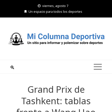
Saltar
viernes, agosto 7
al
Un espacio para todos los deportes
contenido
Grand Prix de
Tashkent: tablas