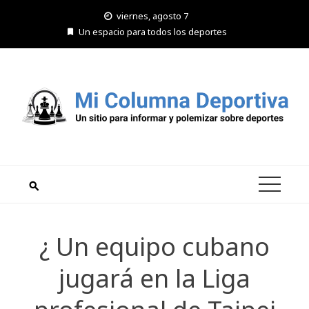
Saltar
viernes, agosto 7
al
Un espacio para todos los deportes
contenido
¿ Un equipo cubano
jugará en la Liga