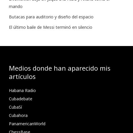
mando
Butacas para auditorio y diseño del espacio
El último baile de Messi terminó en silencio
Medios donde han aparecido mis
artículos
Habana Radio
Cubadebate
CubaSí
Cubahora
PanamericanWorld
ChessBase