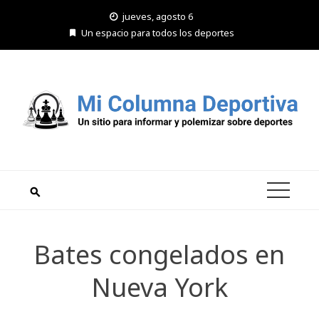
Saltar
jueves, agosto 6
al
Un espacio para todos los deportes
contenido
Bates congelados en
Nueva York