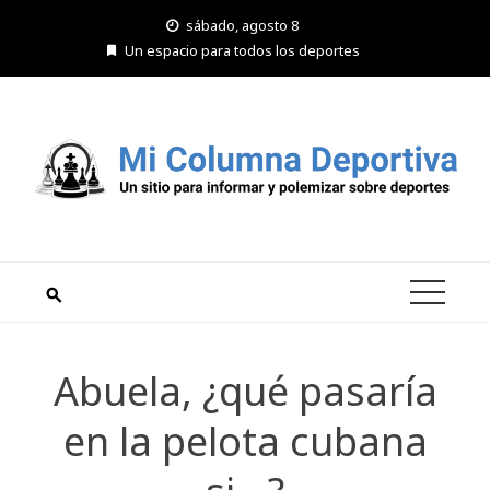
Saltar
sábado, agosto 8
al
Un espacio para todos los deportes
contenido
Abuela, ¿qué pasaría
en la pelota cubana