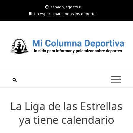
Saltar
sábado, agosto 8
al
Un espacio para todos los deportes
contenido
La Liga de las Estrellas
ya tiene calendario