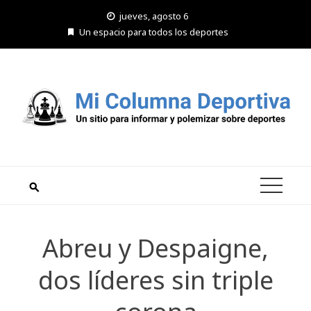
Saltar
jueves, agosto 6
al
Un espacio para todos los deportes
contenido
Abreu y Despaigne,
dos líderes sin triple