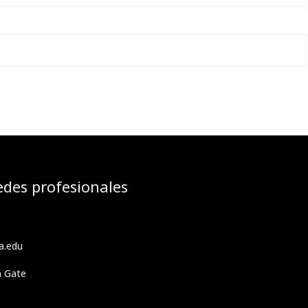
edes profesionales
a.edu
h Gate