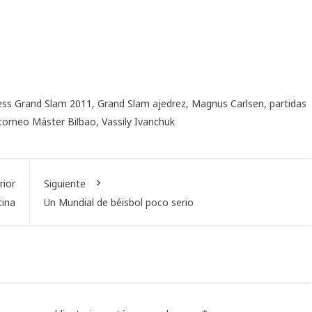
ss Grand Slam 2011
,
Grand Slam ajedrez
,
Magnus Carlsen
,
partidas
torneo Máster Bilbao
,
Vassily Ivanchuk
rior
Siguiente
tina
Un Mundial de béisbol poco serio