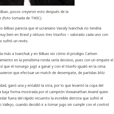
ilbao...pocos creyeron esto después de la
se (foto tomada de TWIC)
o-Bilbao
parecía que el ucraniano Vassily Ivanchuk no tendría
uy bien en Brasil y obtuvo tres triunfos – valorado cada uno con
 sufrió un revés.
vía más a Ivanchuk y en Bilbao vio cómo el prodigio Carlsen
amiento en la penúltima ronda sería decisivo, pues con un empate el
 que el noruego jugó a ganar y con el triunfo igualó en la cima.
 y tuvieron que efectuar un match de desempate, de partidas
blitz
.
ad, ganó una y entabló la otra, por lo que levantó la copa del
o la baja forma mostrada por el campeón Viswanathan Anand quien
r fuera del rápido recuento la increíble derrota que sufrió el
allejo, cuando decidió ir a tomar jugo sin cumplir con el control