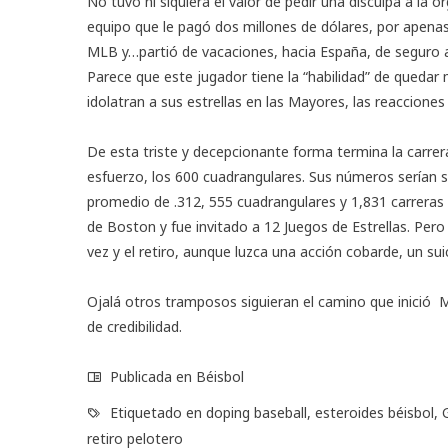
No tuvo ni siquiera el valor de pedir una disculpa a la 
equipo que le pagó dos millones de dólares, por apenas 
MLB y…partió de vacaciones, hacia España, de seguro a 
Parece que este jugador tiene la “habilidad” de queda
idolatran a sus estrellas en las Mayores, las reaccione
De esta triste y decepcionante forma termina la carre
esfuerzo, los 600 cuadrangulares. Sus números serían s
promedio de .312, 555 cuadrangulares y 1,831 carrer
de Boston y fue invitado a 12 Juegos de Estrellas. Pero
vez y el retiro, aunque luzca una acción cobarde, un s
Ojalá otros tramposos siguieran el camino que inició M
de credibilidad.
Publicada en
Béisbol
Etiquetado en
doping baseball
,
esteroides béisbol
,
retiro pelotero