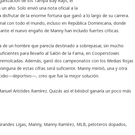
organización de los Tampa Bay Rays, el
un año. Solo envió una nota oficial a la
disfrutar de la enorme fortuna que ganó a lo largo de su carrera.
r mal con todo el mundo, incluso en República Dominicana, donde
s ante el nuevo engaño de Manny han incluido fuertes críticas.
ra de un hombre que parecía destinado a sobrepasar, sin mucho
uficientes para llevarlo al Salón de la Fama, en Cooperstown:
as remolcadas. Además, ganó dos campeonatos con los Medias Rojas
 ninguna de estas cifras será suficiente. Manny mintió, una y otra
uicidio—deportivo—, creo que fue la mejor solución.
anuel Arístides Ramírez. Quizás así el béisbol ganaría un poco más
Grandes Ligas
,
Manny
,
Manny Ramírez
,
MLB
,
peloteros dopados
,