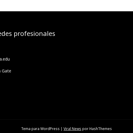
edes profesionales
a.edu
h Gate
Tema para WordPress
|
Viral News
por HashThemes