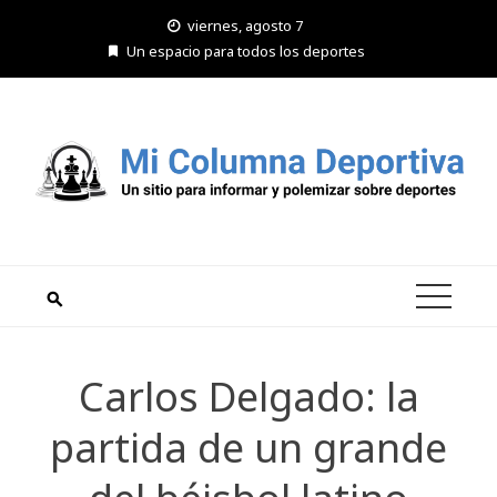
Saltar
viernes, agosto 7
al
Un espacio para todos los deportes
contenido
Carlos Delgado: la
partida de un grande