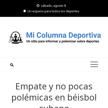
Saltar
sábado, agosto 8
al
Un espacio para todos los deportes
contenido
Empate y no pocas
polémicas en béisbol