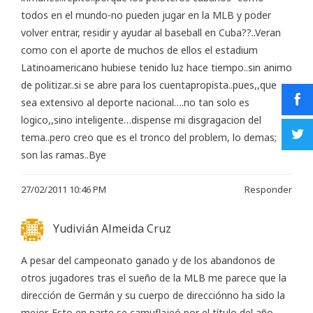
todos en el mundo-no pueden jugar en la MLB y poder
volver entrar, residir y ayudar al baseball en Cuba??..Veran
como con el aporte de muchos de ellos el estadium
Latinoamericano hubiese tenido luz hace tiempo..sin animo
de politizar..si se abre para los cuentapropista..pues,,que
sea extensivo al deporte nacional….no tan solo es
logico,,sino inteligente…dispense mi disgragacion del
tema..pero creo que es el tronco del problem, lo demas;
son las ramas..Bye
27/02/2011 10:46 PM
Responder
Yudivián Almeida Cruz
A pesar del campeonato ganado y de los abandonos de
otros jugadores tras el sueño de la MLB me parece que la
dirección de Germán y su cuerpo de direcciónno ha sido la
mejor. Esto en parte se camuflajeó por el título del año