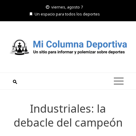
Saltar
viernes, agosto 7
al
Un espacio para todos los deportes
contenido
Industriales: la
debacle del campeón