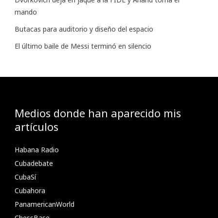
mando
Butacas para auditorio y diseño del espacio
El último baile de Messi terminó en silencio
Medios donde han aparecido mis
artículos
Habana Radio
Cubadebate
CubaSí
Cubahora
PanamericanWorld
ChessBase