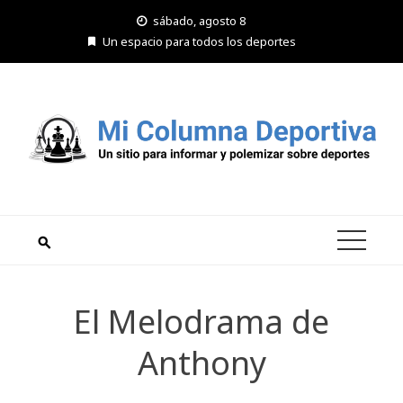
Saltar
sábado, agosto 8
al
Un espacio para todos los deportes
contenido
El Melodrama de
Anthony